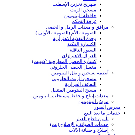
صهريج تخزين الإسفلت
مسخن الزيت
حافظة البيتومين
غرفة التحكم
مرافق و معدات الرمل و الحصى
الصومعة الأم (الصومعة الأولى )
وحدة التغذية الاهتزازية
الكسارة الفكية
السيور الناقلة
الغربال الاهتزازاي
كسارة الحصى المطرقية (كوبيت)
مغسل الحصى الحلزوني
أنظمة تسخين و نقل البيتومين
مسخن الزيت الحلزوني
اللفائف الحرارية
مسبح البيتومين المتنقل
معدات إنتاج و حفظ مستحلب البيتومين
مرش البيتومين
معرض الصور
خدمات ما بعد البيع
تأمين قطع الغيار
خدمات الصيانة و الإصلاح (نت)
إصلاح و صيانة الآلات