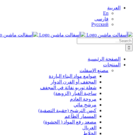
Skip
العربية
to
En
content
فارسی
Русский
Search
for:
الصفحة الرئيسية
المنتجات
مصنع الإسفلت
صوامع مواد البناء الباردة
المجفف أو الفرن الدوار
شعلة توربو نفاثة في المجفف
ساحبة الغبار (الزوبعة)
مروحة العادم
مرشح مائي
كيس الترشيح (حقيبة التصفية)
المسمار الطاعم
مصعد رفع المواد ( الحشوة)
الغربال
الخلاط