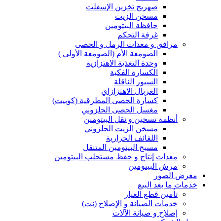
صهريج تخزين الإسفلت
مسخن الزيت
حافظة البيتومين
غرفة التحكم
مرافق و معدات الرمل و الحصى
الصومعة الأم (الصومعة الأولى )
وحدة التغذية الاهتزازية
الكسارة الفكية
السيور الناقلة
الغربال الاهتزازاي
كسارة الحصى المطرقية (كوبيت)
مغسل الحصى الحلزوني
أنظمة تسخين و نقل البيتومين
مسخن الزيت الحلزوني
اللفائف الحرارية
مسبح البيتومين المتنقل
معدات إنتاج و حفظ مستحلب البيتومين
مرش البيتومين
معرض الصور
خدمات ما بعد البيع
تأمين قطع الغيار
خدمات الصيانة و الإصلاح (نت)
إصلاح و صيانة الآلات