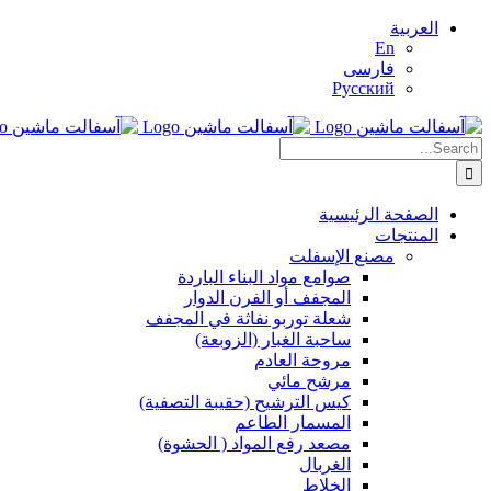
Skip
العربية
to
En
content
فارسی
Русский
Search
for:
الصفحة الرئيسية
المنتجات
مصنع الإسفلت
صوامع مواد البناء الباردة
المجفف أو الفرن الدوار
شعلة توربو نفاثة في المجفف
ساحبة الغبار (الزوبعة)
مروحة العادم
مرشح مائي
كيس الترشيح (حقيبة التصفية)
المسمار الطاعم
مصعد رفع المواد ( الحشوة)
الغربال
الخلاط