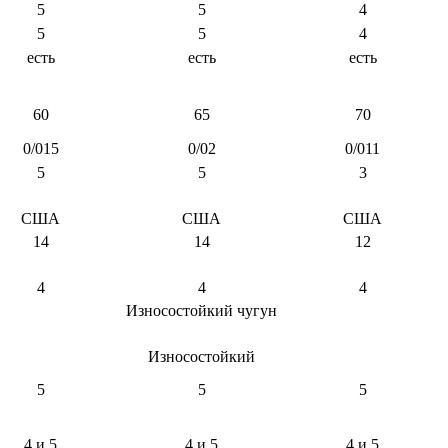
5
5
4
5
5
4
есть
есть
есть
60
65
70
0/015
0/02
0/011
5
5
3
США
США
США
14
14
12
4
4
4
Износостойкий чугун
Износостойкий
5
5
5
4 и 5
4 и 5
4 и 5