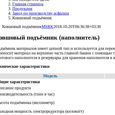
Главная страница
Продукция
Завод по производству асфальта
Ковшовый подъёмник
Ковшовый подъёмник
MSRK
2018-10-20T06:36:38+03:30
овшовый подъёмник (наполнитель)
дъёмник материалов имеет цепной тип и используется для пере
реносит материал на верхнюю часть главной башни с помощью 
нтового наполнителя в резервуары для хранения наполнителя в 
хнические характеристики
Модель
бщие характеристики
писание продукта
оизводительность (тонн в час)
ысота подъёмника (миллиметр)
ходная мощность электроредуктора (киловатт)