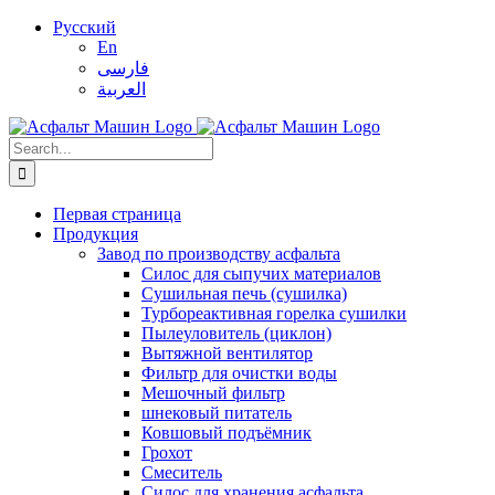
Skip
Русский
to
En
content
فارسی
العربية
Search
for:
Первая страница
Продукция
Завод по производству асфальта
Силос для сыпучих материалов
Сушильная печь (сушилка)
Турбореактивная горелка сушилки
Пылеуловитель (циклон)
Вытяжной вентилятор
Фильтр для очистки воды
Мешочный фильтр
шнековый питатель
Ковшовый подъёмник
Грохот
Смеситель
Силос для хранения асфальта