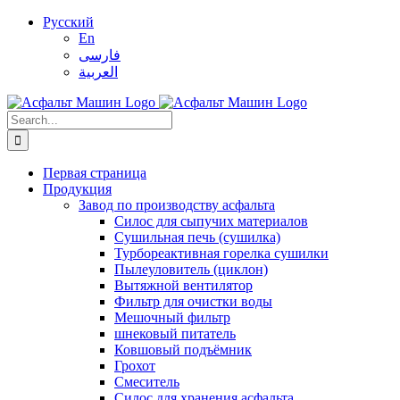
Skip
Русский
to
En
content
فارسی
العربية
Search
for:
Первая страница
Продукция
Завод по производству асфальта
Силос для сыпучих материалов
Сушильная печь (сушилка)
Турбореактивная горелка сушилки
Пылеуловитель (циклон)
Вытяжной вентилятор
Фильтр для очистки воды
Мешочный фильтр
шнековый питатель
Ковшовый подъёмник
Грохот
Смеситель
Силос для хранения асфальта