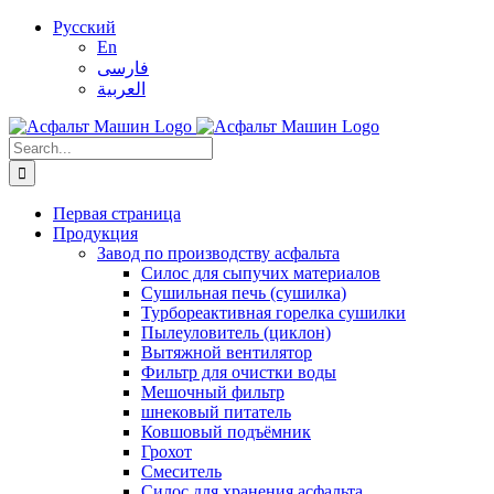
Skip
Русский
to
En
content
فارسی
العربية
Search
for:
Первая страница
Продукция
Завод по производству асфальта
Силос для сыпучих материалов
Сушильная печь (сушилка)
Турбореактивная горелка сушилки
Пылеуловитель (циклон)
Вытяжной вентилятор
Фильтр для очистки воды
Мешочный фильтр
шнековый питатель
Ковшовый подъёмник
Грохот
Смеситель
Силос для хранения асфальта