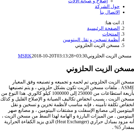
إصلاح و صيانة الآلات
حول الشركة
الاتصال بنا
انت هنا:
الصفحة الرئيسية
المنتجات
أنظمة تسخين و نقل البيتومين
مسخن الزيت الحلزوني
مسخن الزيت الحلزوني
2018-10-20T03:13:28+03:30
MSRK
سخن الزيت الحلزوني
سخن الزيت الحلزوني تم لحمه و تجميعه و تصنيعه وفق المعيار
ASME . ملفات مسخن الزيت تكون بشكل حلزوني ، و يتم تصنيعها
بأربعة استطاعات من 250000 إلى 1000000 كيلو كالوري. هذا النوع من
سخن الزيت ، بسبب انخفاض تكاليف الصيانة و الإصلاح القليل و كذلك
نخفاض تكلفة تأمينه ، فإنه مناسب لأنظمة تخزين و تسخين و نقل
لبيتومين إلى مصانع الإسفلت و مشتقات البيتومين ، و مصانع صهر
لبيتومين . من الميزات البارزة و الهامة لهذا النمط من مسخن الزيت ،
أنه مزود بمبادل حراري (Heat Exchanger) الذي يزيد الكفاءة الحرارية
مقدار 5% .