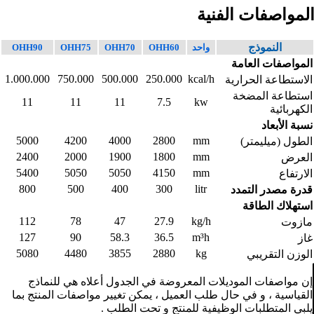
لمواصفات الفنية
النموذج
واحد
OHH60
OHH70
OHH75
OHH90
المواصفات العامة
1.000.000
750.000
500.000
250.000
kcal/h
الاستطاعة الحرارية
استطاعة المضخة
11
11
11
7.5
kw
الكهربائية
نسبة الأبعاد
5000
4200
4000
2800
mm
الطول (ميليمتر)
2400
2000
1900
1800
mm
العرض
5400
5050
5050
4150
mm
الارتفاع
800
500
400
300
litr
قدرة مصدر التمدد
استهلاك الطاقة
112
78
47
27.9
kg/h
مازوت
127
90
58.3
36.5
m³h
غاز
5080
4480
3855
2880
kg
الوزن التقريبي
إن مواصفات الموديلات المعروضة في الجدول أعلاه هي للنماذج
القياسية ، و في حال طلب العميل ، يمكن تغيير مواصفات المنتج بما
يلبي المتطلبات الوظيفية للمنتج و تحت الطلب .