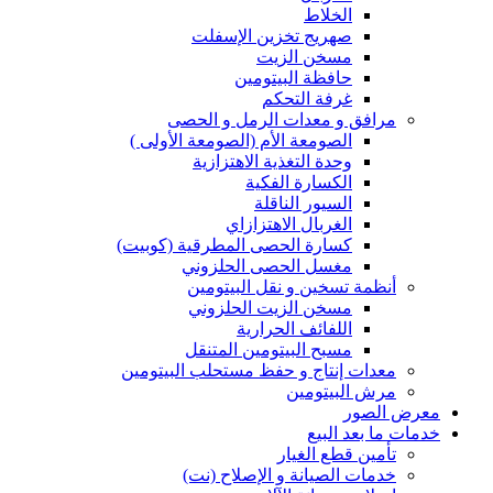
الخلاط
صهريج تخزين الإسفلت
مسخن الزيت
حافظة البيتومين
غرفة التحكم
مرافق و معدات الرمل و الحصى
الصومعة الأم (الصومعة الأولى )
وحدة التغذية الاهتزازية
الكسارة الفكية
السيور الناقلة
الغربال الاهتزازاي
كسارة الحصى المطرقية (كوبيت)
مغسل الحصى الحلزوني
أنظمة تسخين و نقل البيتومين
مسخن الزيت الحلزوني
اللفائف الحرارية
مسبح البيتومين المتنقل
معدات إنتاج و حفظ مستحلب البيتومين
مرش البيتومين
معرض الصور
خدمات ما بعد البيع
تأمين قطع الغيار
خدمات الصيانة و الإصلاح (نت)