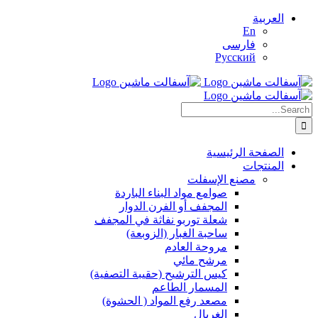
Skip
العربية
to
En
content
فارسی
Русский
Search
for:
الصفحة الرئيسية
المنتجات
مصنع الإسفلت
صوامع مواد البناء الباردة
المجفف أو الفرن الدوار
شعلة توربو نفاثة في المجفف
ساحبة الغبار (الزوبعة)
مروحة العادم
مرشح مائي
كيس الترشيح (حقيبة التصفية)
المسمار الطاعم
مصعد رفع المواد ( الحشوة)
الغربال