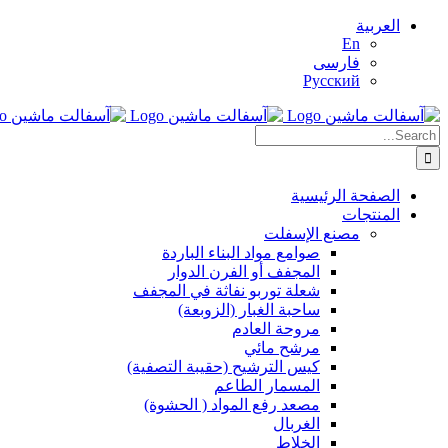
Skip
العربية
to
En
content
فارسی
Русский
Search
for:
الصفحة الرئيسية
المنتجات
مصنع الإسفلت
صوامع مواد البناء الباردة
المجفف أو الفرن الدوار
شعلة توربو نفاثة في المجفف
ساحبة الغبار (الزوبعة)
مروحة العادم
مرشح مائي
كيس الترشيح (حقيبة التصفية)
المسمار الطاعم
مصعد رفع المواد ( الحشوة)
الغربال
الخلاط