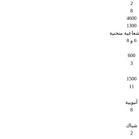
2
8
4600
1300
عاعية منحنية
6 و 8
600
3
1500
11
أنبوبية
8
شباك
2