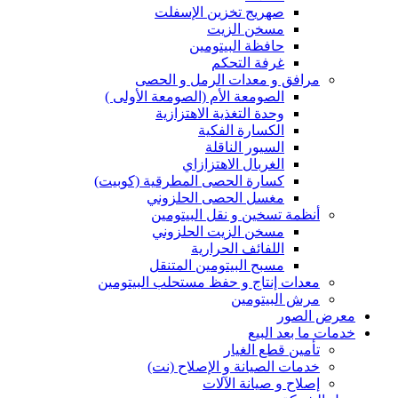
صهريج تخزين الإسفلت
مسخن الزيت
حافظة البيتومين
غرفة التحكم
مرافق و معدات الرمل و الحصى
الصومعة الأم (الصومعة الأولى )
وحدة التغذية الاهتزازية
الكسارة الفكية
السيور الناقلة
الغربال الاهتزازاي
كسارة الحصى المطرقية (كوبيت)
مغسل الحصى الحلزوني
أنظمة تسخين و نقل البيتومين
مسخن الزيت الحلزوني
اللفائف الحرارية
مسبح البيتومين المتنقل
معدات إنتاج و حفظ مستحلب البيتومين
مرش البيتومين
معرض الصور
خدمات ما بعد البيع
تأمين قطع الغيار
خدمات الصيانة و الإصلاح (نت)
إصلاح و صيانة الآلات