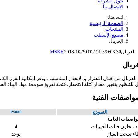
حول الشركة
الاتصال بنا
انت هنا:
الصفحة الرئيسية
المنتجات
مصنع الإسفلت
الغربال
الغربال
2018-10-20T02:51:39+03:30
MSRK
غربال
 الغربال من خلال الاهتزاز و الانحدار المناسب ، يوفر إمكانية الفرز الك
ل للتنظيم بتغيير مقدار كتلة الانحدار. فتحة تفريغ صومعة مواد البناء السا
مواصفات الفنية
النموذج
PS080
واصفات العامة
 مخازن فئات الحبيبات
4
ء سحب الغبار
يوجد