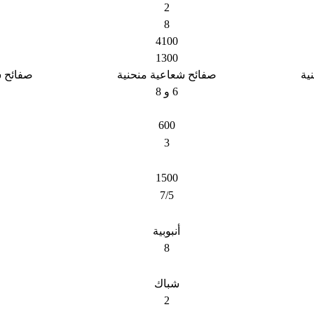
2
8
4100
1300
ية
صفائح شعاعية منحنية
صفائح ش
6 و 8
600
3
1500
7/5
أنبوبية
8
شباك
2