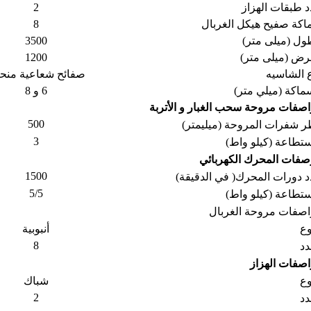
 طبقات الهزاز
2
كة صفيح هيكل الغربال
8
ول (میلی متر)
3500
رض (میلی متر)
1200
 الشاسيه
صفائح شعاعية منحن
ماكة (ميلي متر)
6 و 8
صفات مروحة سحب الغبار و الأتربة
500
 شفرات المروحة (ميليمتر)
3
ستطاعة (كيلو واط)
فات المحرك الكهربائي
1500
 دورات المحرك( في الدقيقة)
5/5
ستطاعة (كيلو واط)
صفات مروحة الغربال
وع
أنبوبية
8
دد
صفات الهزاز
وع
شباك
2
دد