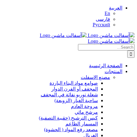
Skip
العربية
to
En
content
فارسی
Русский
Search
for:
الصفحة الرئيسية
المنتجات
مصنع الإسفلت
صوامع مواد البناء الباردة
المجفف أو الفرن الدوار
شعلة توربو نفاثة في المجفف
ساحبة الغبار (الزوبعة)
مروحة العادم
مرشح مائي
كيس الترشيح (حقيبة التصفية)
المسمار الطاعم
مصعد رفع المواد ( الحشوة)
الغربال