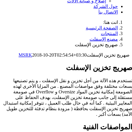
إصلاح و صيانة الآلات
حول الشركة
الاتصال بنا
انت هنا:
الصفحة الرئيسية
المنتجات
مصنع الإسفلت
صهريج تخزين الإسفلت
صهريج تخزين الإسفلت
2018-10-20T02:54:54+03:30
MSRK
هريج تخزين الإسفلت
ستخدم هذه الآلة من أجل تخزين و نقل الإسفلت ، و يتم تصنيعها
سعات مختلفة وفق مواصفات المصنع . من المزايا الأخرى لهذه
الصومعة إمكانية تخزين المواد Oversize و Overflow في صومعة
ستقلة إلى جانب صومعة تخزين الإسفلت، بهدف الحفاظ على
لمعايير البيئية . كما أنه في حال طلب العميل ، تتوفر إمكانية استبدال
هريج تخزين الإسفلت بحافظة ( مزودة بنظام تدفئة للتخزين طويل
لأمد) بسعات أكبر .
لمواصفات الفنية