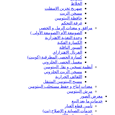
الخلاط
صهريج تخزين الإسفلت
مسخن الزيت
حافظة البيتومين
غرفة التحكم
مرافق و معدات الرمل و الحصى
الصومعة الأم (الصومعة الأولى )
وحدة التغذية الاهتزازية
الكسارة الفكية
السيور الناقلة
الغربال الاهتزازاي
كسارة الحصى المطرقية (كوبيت)
مغسل الحصى الحلزوني
أنظمة تسخين و نقل البيتومين
مسخن الزيت الحلزوني
اللفائف الحرارية
مسبح البيتومين المتنقل
معدات إنتاج و حفظ مستحلب البيتومين
مرش البيتومين
معرض الصور
خدمات ما بعد البيع
تأمين قطع الغيار
خدمات الصيانة و الإصلاح (نت)