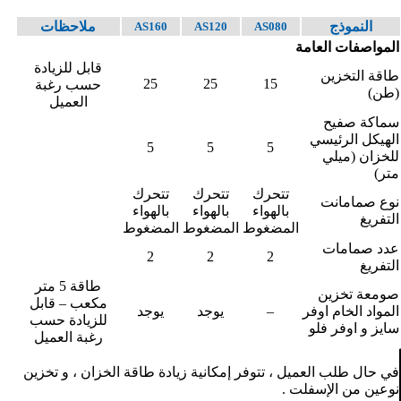
النموذج
ملاحظات
AS160
AS120
AS080
المواصفات العامة
قابل للزيادة
طاقة التخزين
25
25
15
حسب رغبة
(طن)
العميل
سماكة صفيح
الهيكل الرئيسي
5
5
5
للخزان (ميلي
متر)
تتحرك
تتحرك
تتحرك
نوع صمامانت
بالهواء
بالهواء
بالهواء
التفريغ
المضغوط
المضغوط
المضغوط
عدد صمامات
2
2
2
التفريغ
طاقة 5 متر
صومعة تخزين
مكعب – قابل
المواد الخام اوفر
–
يوجد
يوجد
للزيادة حسب
سايز و اوفر فلو
رغبة العميل
في حال طلب العميل ، تتوفر إمكانية زيادة طاقة الخزان ، و تخزين
نوعين من الإسفلت .