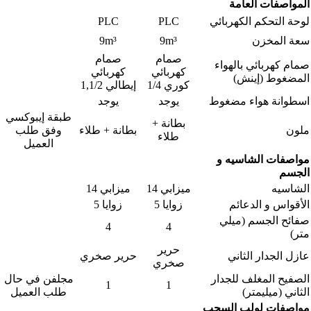
المواصفات العامة
لوحة التحكم الكهربائي
PLC
PLC
سعة المخزن
9m³
9m³
صمام
صمام
صمام كهربائي بالهواء
كهربائي
كهربائي
المضغوط (إينش)
كوري 1/4
إيطالي 1,1/2
اسطوانة هواء مضغوط
يوجد
يوجد
طبقة إيبوكسي
بطانة +
ملون
بطانة + طلاء
وفق طلب
طلاء
العميل
مواصفات الشاسيه و
الجسم
الشاسيه
ميزابي 14
ميزابي 14
الأقواس و الدعائم
زوايا 5
زوايا 5
صفائح الجسم (ميلي
4
4
متر)
حرير
عازل الجدار الثاني
حرير صخري
صخري
الصفيح المغلف للجدار
مجلفن في حال
1
1
الثاني (ميليمتر)
طلب العميل
مواصفات لولب السحب