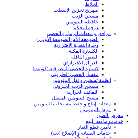
الخلاط
صهريج تخزين الإسفلت
مسخن الزيت
حافظة البيتومين
غرفة التحكم
مرافق و معدات الرمل و الحصى
الصومعة الأم (الصومعة الأولى )
وحدة التغذية الاهتزازية
الكسارة الفكية
السيور الناقلة
الغربال الاهتزازاي
كسارة الحصى المطرقية (كوبيت)
مغسل الحصى الحلزوني
أنظمة تسخين و نقل البيتومين
مسخن الزيت الحلزوني
اللفائف الحرارية
مسبح البيتومين المتنقل
معدات إنتاج و حفظ مستحلب البيتومين
مرش البيتومين
معرض الصور
خدمات ما بعد البيع
تأمين قطع الغيار
خدمات الصيانة و الإصلاح (نت)