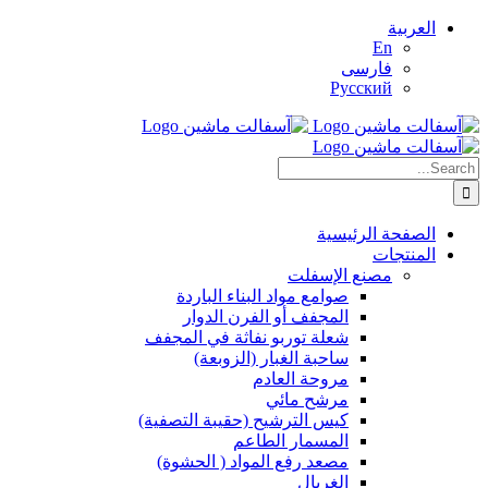
Skip
العربية
to
En
content
فارسی
Русский
Search
for:
الصفحة الرئيسية
المنتجات
مصنع الإسفلت
صوامع مواد البناء الباردة
المجفف أو الفرن الدوار
شعلة توربو نفاثة في المجفف
ساحبة الغبار (الزوبعة)
مروحة العادم
مرشح مائي
كيس الترشيح (حقيبة التصفية)
المسمار الطاعم
مصعد رفع المواد ( الحشوة)
الغربال