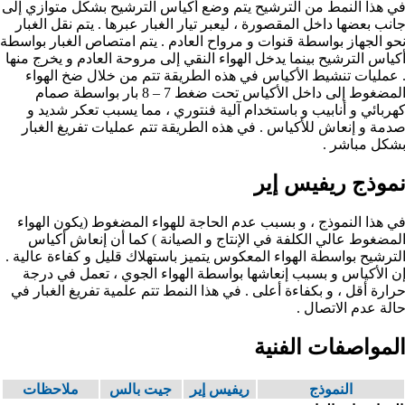
ي هذا النمط من الترشيح يتم وضع أكياس الترشيح بشكل متوازي إلى
انب بعضها داخل المقصورة ، ليعبر تيار الغبار عبرها . يتم نقل الغبار
حو الجهاز بواسطة قنوات و مرواح العادم . يتم امتصاص الغبار بواسطة
كياس الترشيح بينما يدخل الهواء النقي إلى مروحة العادم و يخرج منها
 عمليات تنشيط الأكياس في هذه الطريقة تتم من خلال ضخ الهواء
المضغوط إلى داخل الأكياس تحت ضغط 7 – 8 بار بواسطة صمام
هربائي و أنابيب و باستخدام آلية فنتوري ، مما يسبب تعكر شديد و
دمة و إنعاش للأكياس . في هذه الطريقة تتم عمليات تفريغ الغبار
شكل مباشر .
موذج ريفيس إير
ي هذا النموذج ، و بسبب عدم الحاجة للهواء المضغوط (يكون الهواء
لمضغوط عالي الكلفة في الإنتاج و الصيانة ) كما أن إنعاش أكياس
لترشيح بواسطة الهواء المعكوس يتميز باستهلاك قليل و كفاءة عالية .
ن الأكياس و بسبب إنعاشها بواسطة الهواء الجوي ، تعمل في درجة
رارة أقل ، و بكفاءة أعلى . في هذا النمط تتم علمية تفريغ الغبار في
الة عدم الاتصال .
لمواصفات الفنية
النموذج
ريفيس إير
جيت بالس
ملاحظات