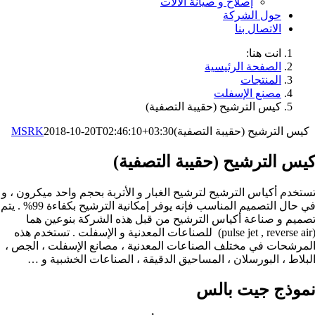
إصلاح و صيانة الآلات
حول الشركة
الاتصال بنا
انت هنا:
الصفحة الرئيسية
المنتجات
مصنع الإسفلت
كيس الترشيح (حقيبة التصفية)
كيس الترشيح (حقيبة التصفية)
2018-10-20T02:46:10+03:30
MSRK
يس الترشيح (حقيبة التصفية)
ستخدم أكياس الترشيح لترشيح الغبار و الأتربة بحجم واحد ميكرون ، و
في حال التصميم المناسب فإنه يوفر إمكانية الترشيح بكفاءة 99% . يتم
صميم و صناعة أكياس الترشيح من قبل هذه الشركة بنوعين هما
(pulse jet , reverse air) للصناعات المعدنية و الإسفلت . تستخدم هذه
لمرشحات في مختلف الصناعات المعدنية ، مصانع الإسفلت ، الجص ،
لبلاط ، البورسلان ، المساحيق الدقيقة ، الصناعات الخشبية و …
موذج جيت بالس